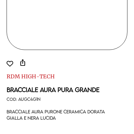
ios_share
RDM HIGH-TECH
BRACCIALE AURA PURA GRANDE
COD:
AUGC4G1N
Bracciale aura purone ceramica dorata
gialla e nera lucida