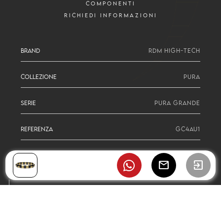
COMPONENTI
RICHIEDI INFORMAZIONI
BRAND
RDM HIGH-TECH
COLLEZIONE
PURA
SERIE
PURA GRANDE
REFERENZA
GC4AU1
mail
exit_to_app