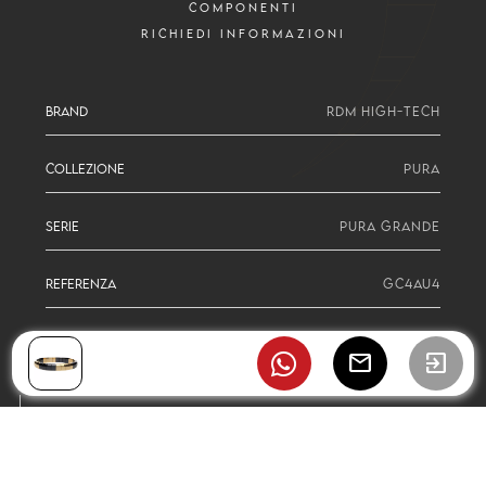
COMPONENTI
RICHIEDI INFORMAZIONI
BRAND
RDM HIGH-TECH
COLLEZIONE
PURA
SERIE
PURA GRANDE
REFERENZA
GC4AU4
mail
exit_to_app