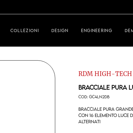
DEMEGLIO GIOIELLERIA
RDM HIGH-TECH
COLLEZIONI
DESIGN
ENGINEERING
DE
DEMEGLIO UOMO
DEMEGLIO GIOIELLERIA
RDM HIGH-TECH
RDM HIGH-TECH
DEMEGLIO UOMO
BRACCIALE PURA 
COD:
GC4LN2DB
Bracciale pura grande
con 16 elemento luce 
alternati