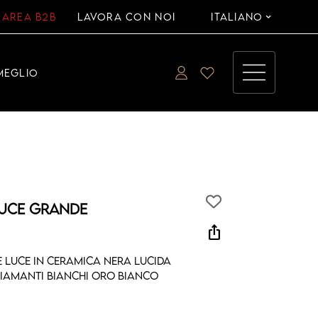
AREA B2B
LAVORA CON NOI
ITALIANO
MEGLIO
LUCE GRANDE
ios_share
 luce in ceramica nera lucida
diamanti bianchi oro bianco