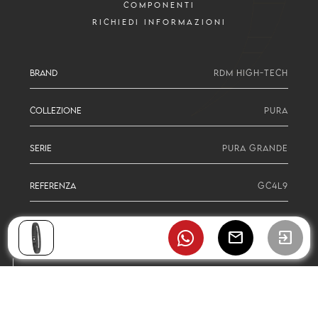
COMPONENTI
RICHIEDI INFORMAZIONI
BRAND
RDM HIGH-TECH
COLLEZIONE
PURA
SERIE
PURA GRANDE
REFERENZA
GC4L9
mail
exit_to_app