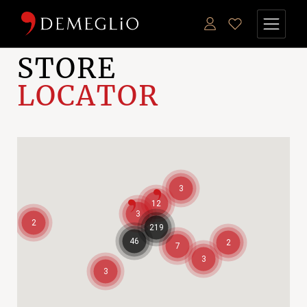
STORE
LOCATOR
3
12
3
2
219
46
2
7
3
3