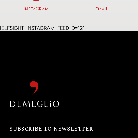
Instagram
Email
Indicazioni
[elfsight_instagram_feed id="2"]
A. SOMA SRL
Via Xxv Aprile 49
BESOZZO, LOMBARDIA, 21023
0332-770229
P.IVA: 01753490125
Indicazioni
ADDESSI JEWELERS
387 MAIN ST.
Ridgefield, Connecticut, 06877
(203) 438-6549
SUBSCRIBE TO NEWSLETTER