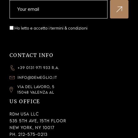
Indicazioni
Sito web
AIROLDI FAUSTO GIOIELLI S.N.C.
Ho letto e accetto i
termini & condizioni
Piazza San Rocco, 52
CALUSCO D'ADDA, LOMBARDIA, 24033
P.IVA: 04505100166
CONTACT INFO
Indicazioni
+39 0131 971 933 R.A.
INFO@DEMEGLIO.IT
ALBERT JOYEROS - LANZAMARTIN SLU
VIA DEL LAVORO, 5
15048 VALENZA AL
NESTOR DE LA TORRE, 21 LAS PALMAS DE GRAN
US OFFICE
CANARIA
LAS PALMAS DE G.C.
RDM USA LLC
535 5th Ave, 15th Floor
Indicazioni
New York, NY 10017
Ph. 212-575-0213