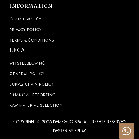
INFORMATION
ALEXANDER'S JEWELERS
689 N HIGH ST
Cookie Policy
Columbus, Ohio, 43215
Privacy Policy
(614)-233-6666
Terms & Conditions
LEGAL
Indicazioni
Sito web
Whistleblowing
ALFONSO VIERA E HIJOS, S.L.
General Policy
Triana, 116 Edificio Saphir
LAS PALMAS DE G.C., 35002
Supply Chain Policy
928385523
Financial Reporting
cristina.viera@gruposaphir.com
Raw Material Selection
P.IVA: ESB35109073
COPYRIGHT © 2026 DEMEGLIO SPA. ALL RIGHTS RESERVED
Indicazioni
Design by ePlay