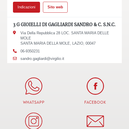
Indicazioni
Sito web
3 G GIOIELLI DI GAGLIARDI SANDRO & C. S.N.C.
Via Della Repubblica 28 LOC. SANTA MARIA DELLE
MOLE
SANTA MARIA DELLA MOLE, LAZIO, 00047
06-9350231
sandro.gagliardi@virgilio.it
P.IVA: 01504471002
Indicazioni
A & G PEZZUTO S.R.L.
Whatsapp
Facebook
C.C. Mugnano V. Pietro Nenni, 54
NAPOLI, CAMPANIA, 80100
P.IVA: 02561421211