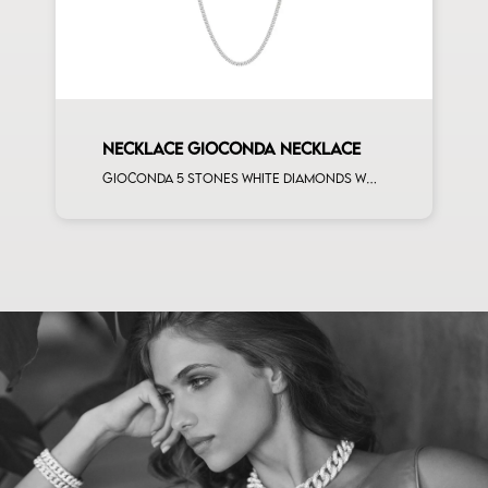
NECKLACE GIOCONDA NECKLACE
Gioconda 5 stones white diamonds white gold necklace, cm 42