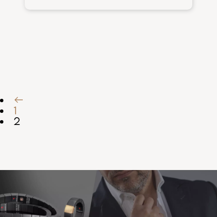
←
1
2